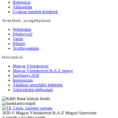
Referencia
Állásajánlat
Gyakran Ismételt Kérdések
Termékek, szolgáltatások
Webáruház
Pólótervező
Varrás
Hímzés
Textilnyomtatás
Információ
Magyar Vöröskereszt
Magyar Vöröskereszt B-A-Z megye
Széchenyi 2020
Impresszum
Általános szerződési feltételek
Adatvédelmi tájékoztató
2020 © Magyar Vöröskereszt B-A-Z Megyei Szervezete
A termék a kosárba került: