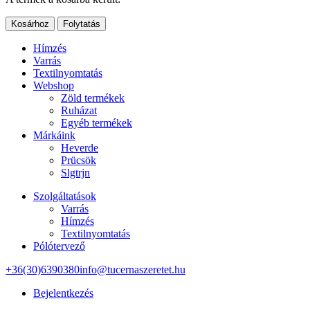
Kosárhoz
Folytatás
Hímzés
Varrás
Textilnyomtatás
Webshop
Zöld termékek
Ruházat
Egyéb termékek
Márkáink
Heverde
Prücsök
Slgtrjn
Szolgáltatások
Varrás
Hímzés
Textilnyomtatás
Pólótervező
+36(30)6390380
info@tucernaszeretet.hu
Bejelentkezés