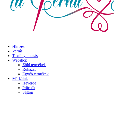
Hímzés
Varrás
Textilnyomtatás
Webshop
Zöld termékek
Ruházat
Egyéb termékek
Márkáink
Heverde
Prücsök
Slgtrjn