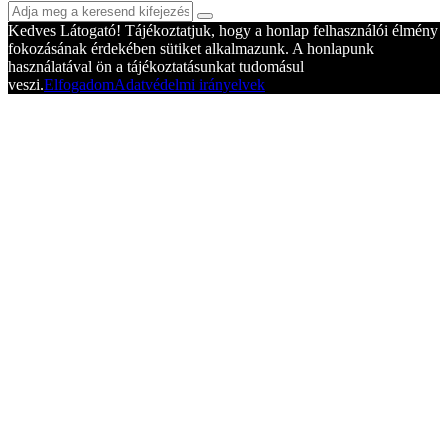
Kedves Látogató! Tájékoztatjuk, hogy a honlap felhasználói élmény
fokozásának érdekében sütiket alkalmazunk. A honlapunk
használatával ön a tájékoztatásunkat tudomásul
veszi.
Elfogadom
Adatvédelmi irányelvek