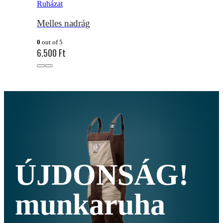
Ruházat
Melles nadrág
0
out of 5
6.500
Ft
ÚJDONSÁG!
munkaruha