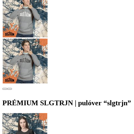
PRÉMIUM SLGTRJN | pulóver “slgtrjn”