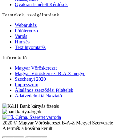
Gyakran Ismételt Kérdések
Termékek, szolgáltatások
Webáruház
Pólótervező
Varrás
Hímzés
Textilnyomtatás
Információ
Magyar Vöröskereszt
Magyar Vöröskereszt B-A-Z megye
Széchenyi 2020
Impresszum
Általános szerződési feltételek
Adatvédelmi tájékoztató
2020 © Magyar Vöröskereszt B-A-Z Megyei Szervezete
A termék a kosárba került: