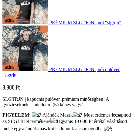
PRÉMIUM SLGTRJN | női “slgtrjn”
PRÉMIUM SLGTRJN | női pulóver
“slgtrjn”
9.900
Ft
SLGTRJN | kapucnis pulóver, prémium minőségben! A
győzteseknek – mindenre (is) képes vagy!
FIGYELEM:
Ajándék Maszk
Most érdemes lecsapnod
az SLGTRJN termékeire
Ugyanis
10 000 Ft értékű vásárlásod
mellé egy ajándék maszkot is dobunk a csomagodba