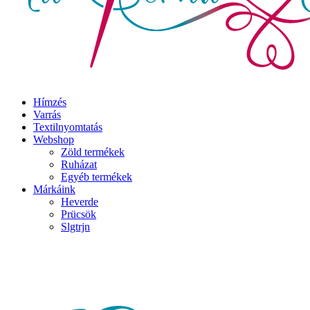
Hímzés
Varrás
Textilnyomtatás
Webshop
Zöld termékek
Ruházat
Egyéb termékek
Márkáink
Heverde
Prücsök
Slgtrjn