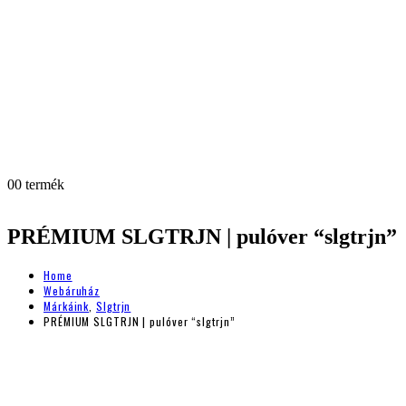
0
0 termék
PRÉMIUM SLGTRJN | pulóver “slgtrjn”
Home
Webáruház
Márkáink
,
Slgtrjn
PRÉMIUM SLGTRJN | pulóver “slgtrjn”