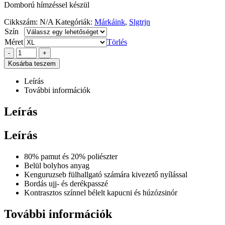
Domború hímzéssel készül
Cikkszám:
N/A
Kategóriák:
Márkáink
,
Slgtrjn
Szín
Méret
Törlés
-
+
Kosárba teszem
Leírás
További információk
Leírás
Leírás
80% pamut és 20% poliészter
Belül bolyhos anyag
Kenguruzseb fülhallgató számára kivezető nyílással
Bordás ujj- és derékpasszé
Kontrasztos színnel bélelt kapucni és húzózsinór
További információk