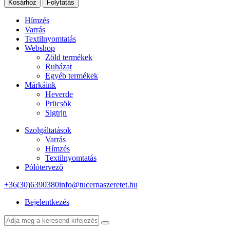
Kosárhoz
Folytatás
Hímzés
Varrás
Textilnyomtatás
Webshop
Zöld termékek
Ruházat
Egyéb termékek
Márkáink
Heverde
Prücsök
Slgtrjn
Szolgáltatások
Varrás
Hímzés
Textilnyomtatás
Pólótervező
+36(30)6390380
info@tucernaszeretet.hu
Bejelentkezés