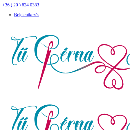
+36 ( 20 ) 624 0383
Bejelentkezés