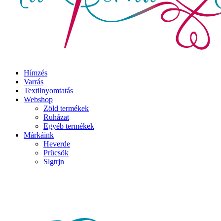
Hímzés
Varrás
Textilnyomtatás
Webshop
Zöld termékek
Ruházat
Egyéb termékek
Márkáink
Heverde
Prücsök
Slgtrjn