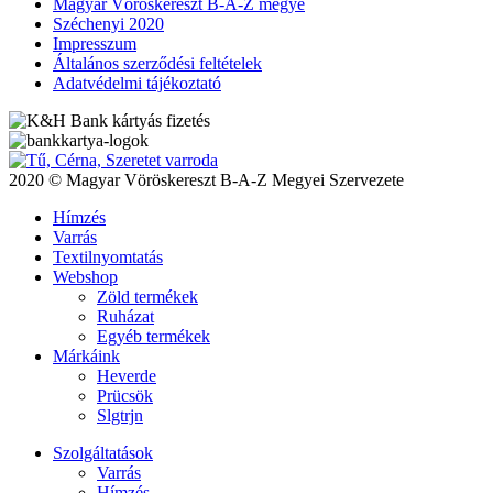
Magyar Vöröskereszt B-A-Z megye
Széchenyi 2020
Impresszum
Általános szerződési feltételek
Adatvédelmi tájékoztató
2020 © Magyar Vöröskereszt B-A-Z Megyei Szervezete
Hímzés
Varrás
Textilnyomtatás
Webshop
Zöld termékek
Ruházat
Egyéb termékek
Márkáink
Heverde
Prücsök
Slgtrjn
Szolgáltatások
Varrás
Hímzés