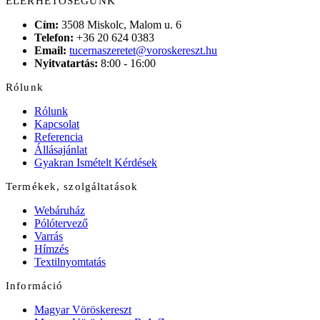
ELÉRHETŐSÉGÜNK
Cím:
3508 Miskolc, Malom u. 6
Telefon:
+36 20 624 0383
Email:
tucernaszeretet@voroskereszt.hu
Nyitvatartás:
8:00 - 16:00
Rólunk
Rólunk
Kapcsolat
Referencia
Állásajánlat
Gyakran Ismételt Kérdések
Termékek, szolgáltatások
Webáruház
Pólótervező
Varrás
Hímzés
Textilnyomtatás
Információ
Magyar Vöröskereszt