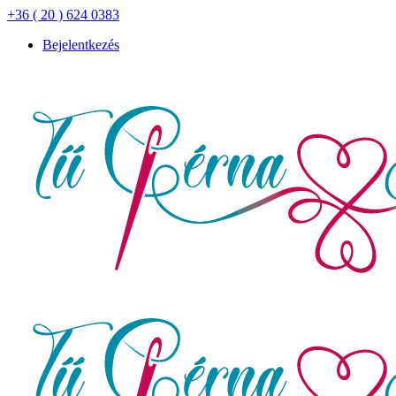
+36 ( 20 ) 624 0383
Bejelentkezés