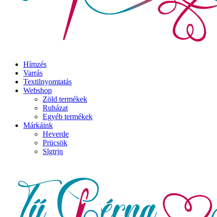
Hímzés
Varrás
Textilnyomtatás
Webshop
Zöld termékek
Ruházat
Egyéb termékek
Márkáink
Heverde
Prücsök
Slgtrjn