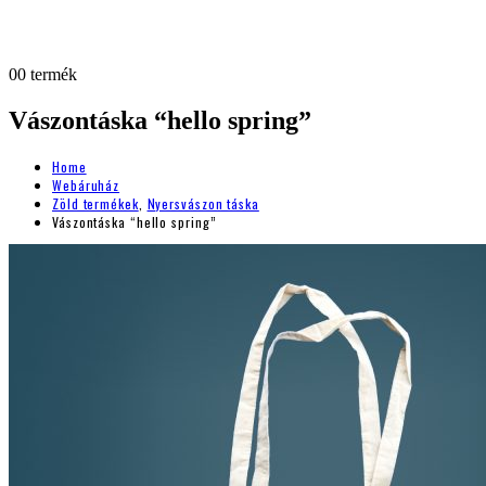
0
0 termék
Vászontáska “hello spring”
Home
Webáruház
Zöld termékek
,
Nyersvászon táska
Vászontáska “hello spring”