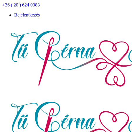
+36 ( 20 ) 624 0383
Bejelentkezés