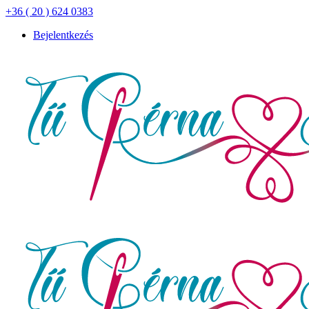
+36 ( 20 ) 624 0383
Bejelentkezés