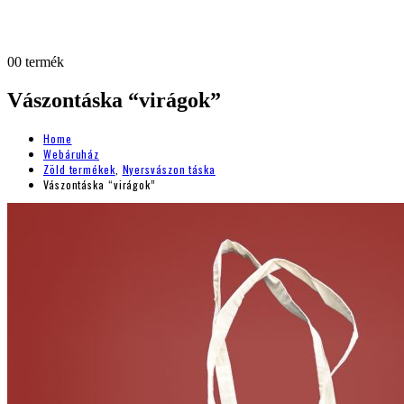
0
0 termék
Vászontáska “virágok”
Home
Webáruház
Zöld termékek
,
Nyersvászon táska
Vászontáska “virágok”