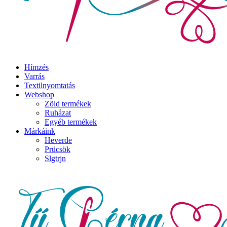
Hímzés
Varrás
Textilnyomtatás
Webshop
Zöld termékek
Ruházat
Egyéb termékek
Márkáink
Heverde
Prücsök
Slgtrjn