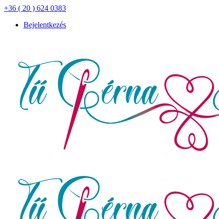
+36 ( 20 ) 624 0383
Bejelentkezés