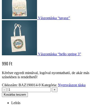
Vászontáska “tavasz”
Vászontáska “hello spring 3”
990
Ft
Kérésre egyedi mintával, logóval nyomtatható, de akár más
színekben is rendelhető!
Cikkszám:
BAZ190014-9
Kategória:
Nyersvászon táska
-
+
Kosárba teszem
Leírás