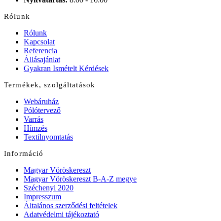
Rólunk
Rólunk
Kapcsolat
Referencia
Állásajánlat
Gyakran Ismételt Kérdések
Termékek, szolgáltatások
Webáruház
Pólótervező
Varrás
Hímzés
Textilnyomtatás
Információ
Magyar Vöröskereszt
Magyar Vöröskereszt B-A-Z megye
Széchenyi 2020
Impresszum
Általános szerződési feltételek
Adatvédelmi tájékoztató