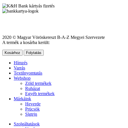
2020 © Magyar Vöröskereszt B-A-Z Megyei Szervezete
A termék a kosárba került:
Kosárhoz
Folytatás
Hímzés
Varrás
Textilnyomtatás
Webshop
Zöld termékek
Ruházat
Egyéb termékek
Márkáink
Heverde
Prücsök
Slgtrjn
Szolgáltatások