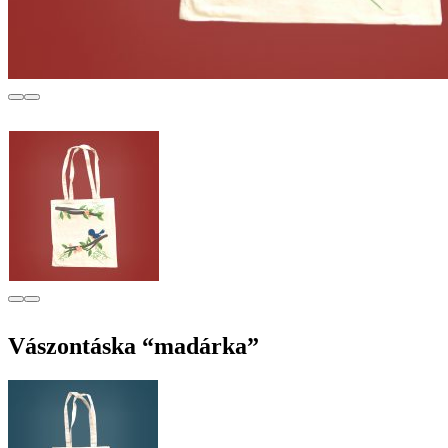
Vászontáska “madárka”