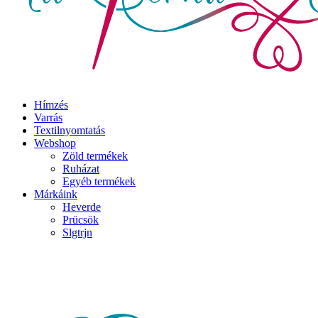
Hímzés
Varrás
Textilnyomtatás
Webshop
Zöld termékek
Ruházat
Egyéb termékek
Márkáink
Heverde
Prücsök
Slgtrjn