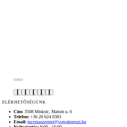
ELÉRHETŐSÉGÜNK
Cím:
3508 Miskolc, Malom u. 6
Telefon:
+36 20 624 0383
Email:
tucernaszeretet@voroskereszt.hu
Nyitvatartás:
8:00 - 16:00