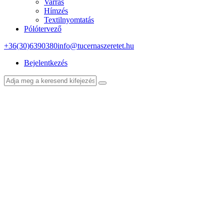
Varrás
Hímzés
Textilnyomtatás
Pólótervező
+36(30)6390380
info@tucernaszeretet.hu
Bejelentkezés