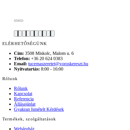
ELÉRHETŐSÉGÜNK
Cím:
3508 Miskolc, Malom u. 6
Telefon:
+36 20 624 0383
Email:
tucernaszeretet@voroskereszt.hu
Nyitvatartás:
8:00 - 16:00
Rólunk
Rólunk
Kapcsolat
Referencia
Állásajánlat
Gyakran Ismételt Kérdések
Termékek, szolgáltatások
Webáruház