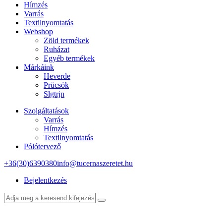
Hímzés
Varrás
Textilnyomtatás
Webshop
Zöld termékek
Ruházat
Egyéb termékek
Márkáink
Heverde
Prücsök
Slgtrjn
Szolgáltatások
Varrás
Hímzés
Textilnyomtatás
Pólótervező
+36(30)6390380
info@tucernaszeretet.hu
Bejelentkezés