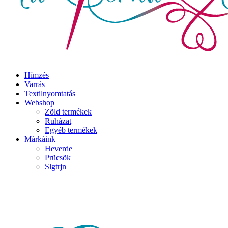
Hímzés
Varrás
Textilnyomtatás
Webshop
Zöld termékek
Ruházat
Egyéb termékek
Márkáink
Heverde
Prücsök
Slgtrjn