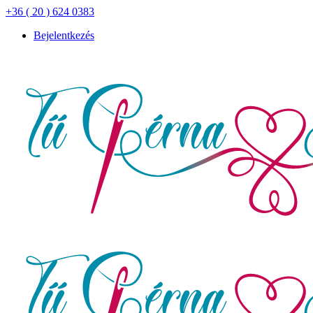
+36 ( 20 ) 624 0383
Bejelentkezés