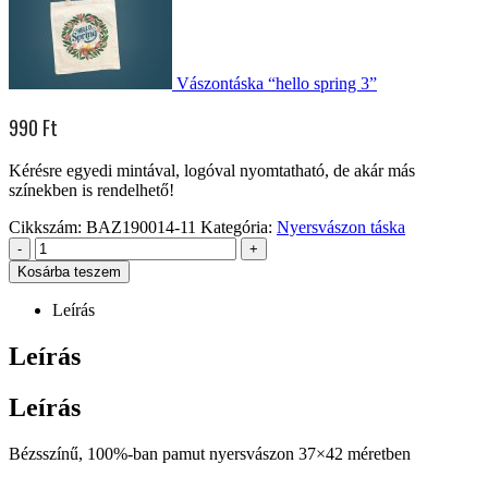
Vászontáska “hello spring 3”
990
Ft
Kérésre egyedi mintával, logóval nyomtatható, de akár más
színekben is rendelhető!
Cikkszám:
BAZ190014-11
Kategória:
Nyersvászon táska
-
+
Kosárba teszem
Leírás
Leírás
Leírás
Bézsszínű, 100%-ban pamut nyersvászon 37×42 méretben