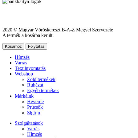
2020 © Magyar Vöröskereszt B-A-Z Megyei Szervezete
A termék a kosárba került:
Kosárhoz
Folytatás
Hímzés
Varrás
Textilnyomtatás
Webshop
Zöld termékek
Ruházat
Egyéb termékek
Márkáink
Heverde
Prücsök
Slgtrjn
Szolgáltatások
Varrás
Hímzés