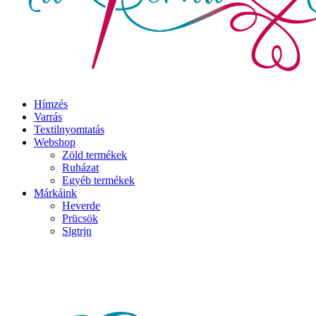
Hímzés
Varrás
Textilnyomtatás
Webshop
Zöld termékek
Ruházat
Egyéb termékek
Márkáink
Heverde
Prücsök
Slgtrjn