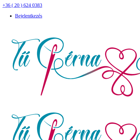
+36 ( 20 ) 624 0383
Bejelentkezés