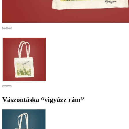
Vászontáska “vigyázz rám”