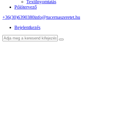
Textilnyomtatás
Pólótervező
+36(30)6390380
info@tucernaszeretet.hu
Bejelentkezés