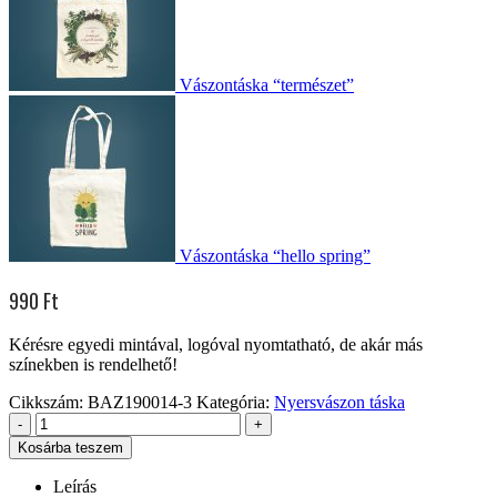
Vászontáska “természet”
Vászontáska “hello spring”
990
Ft
Kérésre egyedi mintával, logóval nyomtatható, de akár más
színekben is rendelhető!
Cikkszám:
BAZ190014-3
Kategória:
Nyersvászon táska
-
+
Kosárba teszem
Leírás