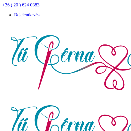
+36 ( 20 ) 624 0383
Bejelentkezés