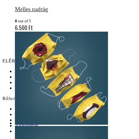
Melles nadrág
0
out of 5
6.500
Ft
ELÉRHETŐSÉGÜNK
Cím:
3508 Miskolc, Malom u. 6
Telefon:
+36 20 624 0383
Email:
tucernaszeretet@voroskereszt.hu
Nyitvatartás:
8:00 - 16:00
Rólunk
Rólunk
Kapcsolat
Referencia
Állásajánlat
Gyakran Ismételt Kérdések