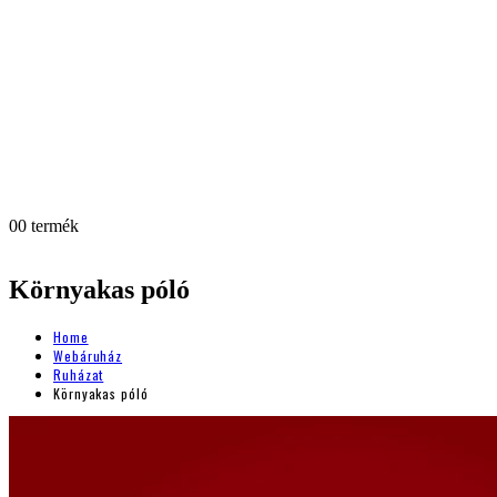
0
0 termék
Környakas póló
Home
Webáruház
Ruházat
Környakas póló