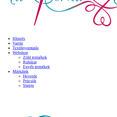
Hímzés
Varrás
Textilnyomtatás
Webshop
Zöld termékek
Ruházat
Egyéb termékek
Márkáink
Heverde
Prücsök
Slgtrjn