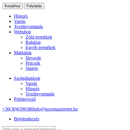
Kosárhoz
Folytatás
Hímzés
Varrás
Textilnyomtatás
Webshop
Zöld termékek
Ruházat
Egyéb termékek
Márkáink
Heverde
Prücsök
Slgtrjn
Szolgáltatások
Varrás
Hímzés
Textilnyomtatás
Pólótervező
+36(30)6390380
info@tucernaszeretet.hu
Bejelentkezés