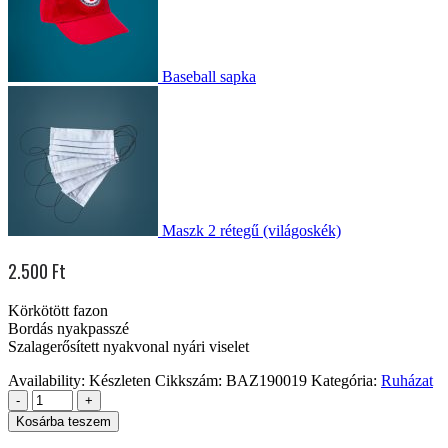
Baseball sapka
Maszk 2 rétegű (világoskék)
2.500
Ft
Körkötött fazon
Bordás nyakpasszé
Szalagerősített nyakvonal nyári viselet
Availability:
Készleten
Cikkszám:
BAZ190019
Kategória:
Ruházat
-
+
Kosárba teszem