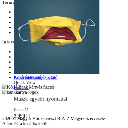
Termékek, szolgáltatások
Webáruház
Pólótervező
Varrás
Hímzés
Textilnyomtatás
Információ
Magyar Vöröskereszt
Magyar Vöröskereszt B-A-Z megye
Széchenyi 2020
Impresszum
Általános szerződési feltételek
Adatvédelmi tájékoztató
Kosárba teszem
Quick View
Ruházat
Maszk egyedi nyomattal
0
out of 5
2.990
Ft
2020 © Magyar Vöröskereszt B-A-Z Megyei Szervezete
A termék a kosárba került: