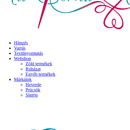
Hímzés
Varrás
Textilnyomtatás
Webshop
Zöld termékek
Ruházat
Egyéb termékek
Márkáink
Heverde
Prücsök
Slgtrjn