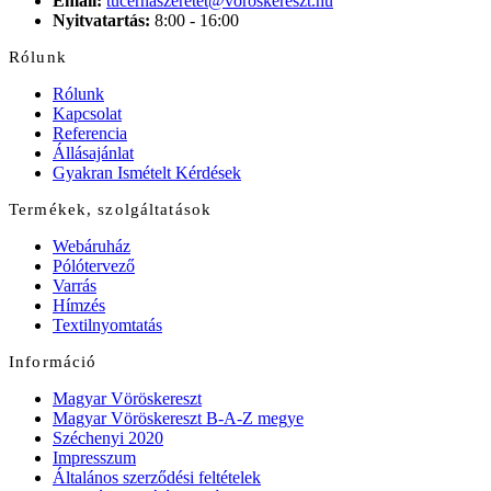
Email:
tucernaszeretet@voroskereszt.hu
Nyitvatartás:
8:00 - 16:00
Rólunk
Rólunk
Kapcsolat
Referencia
Állásajánlat
Gyakran Ismételt Kérdések
Termékek, szolgáltatások
Webáruház
Pólótervező
Varrás
Hímzés
Textilnyomtatás
Információ
Magyar Vöröskereszt
Magyar Vöröskereszt B-A-Z megye
Széchenyi 2020
Impresszum
Általános szerződési feltételek