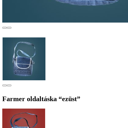
Farmer oldaltáska “ezüst”