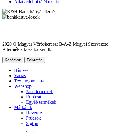
Adatvédelmi tájékoztató
2020 © Magyar Vöröskereszt B-A-Z Megyei Szervezete
A termék a kosárba került:
Kosárhoz
Folytatás
Hímzés
Varrás
Textilnyomtatás
Webshop
Zöld termékek
Ruházat
Egyéb termékek
Márkáink
Heverde
Prücsök
Slgtrjn