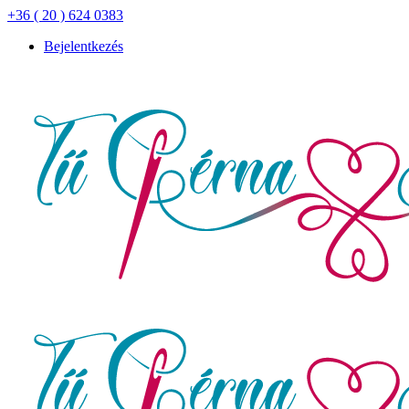
+36 ( 20 ) 624 0383
Bejelentkezés