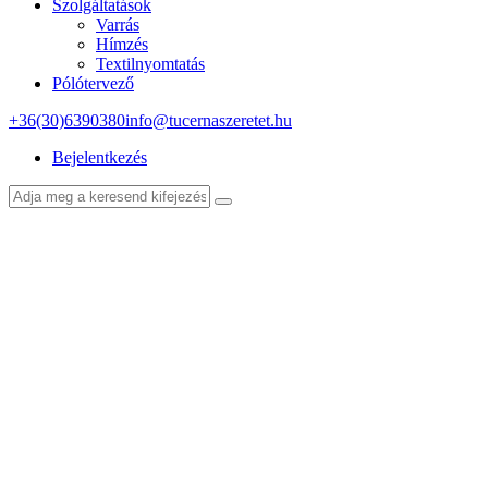
Szolgáltatások
Varrás
Hímzés
Textilnyomtatás
Pólótervező
+36(30)6390380
info@tucernaszeretet.hu
Bejelentkezés