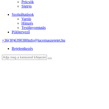
Prücsök
Slgtrjn
Szolgáltatások
Varrás
Hímzés
Textilnyomtatás
Pólótervező
+36(30)6390380
info@tucernaszeretet.hu
Bejelentkezés