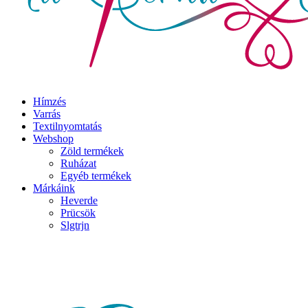
Hímzés
Varrás
Textilnyomtatás
Webshop
Zöld termékek
Ruházat
Egyéb termékek
Márkáink
Heverde
Prücsök
Slgtrjn