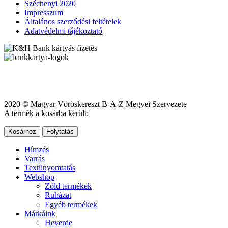
Széchenyi 2020
Impresszum
Általános szerződési feltételek
Adatvédelmi tájékoztató
2020 © Magyar Vöröskereszt B-A-Z Megyei Szervezete
A termék a kosárba került:
Kosárhoz
Folytatás
Hímzés
Varrás
Textilnyomtatás
Webshop
Zöld termékek
Ruházat
Egyéb termékek
Márkáink
Heverde