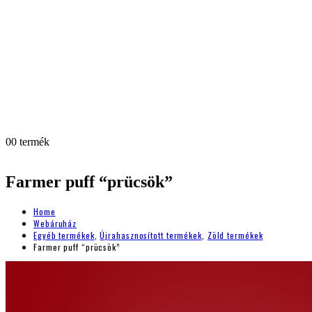
0
0 termék
Farmer puff “prücsök”
Home
Webáruház
Egyéb termékek
,
Újrahasznosított termékek
,
Zöld termékek
Farmer puff “prücsök”