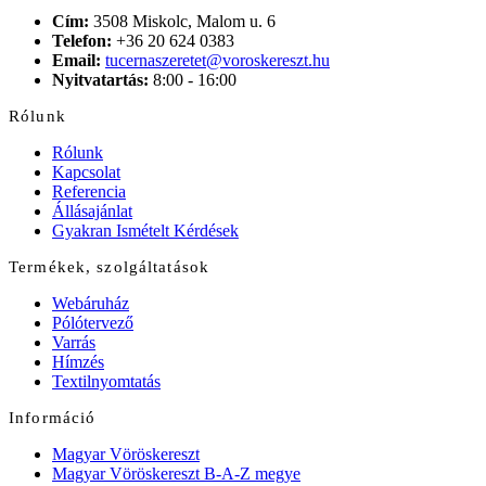
Cím:
3508 Miskolc, Malom u. 6
Telefon:
+36 20 624 0383
Email:
tucernaszeretet@voroskereszt.hu
Nyitvatartás:
8:00 - 16:00
Rólunk
Rólunk
Kapcsolat
Referencia
Állásajánlat
Gyakran Ismételt Kérdések
Termékek, szolgáltatások
Webáruház
Pólótervező
Varrás
Hímzés
Textilnyomtatás
Információ
Magyar Vöröskereszt
Magyar Vöröskereszt B-A-Z megye