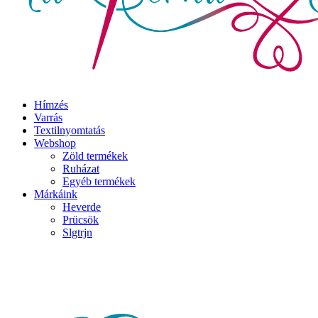
Hímzés
Varrás
Textilnyomtatás
Webshop
Zöld termékek
Ruházat
Egyéb termékek
Márkáink
Heverde
Prücsök
Slgtrjn