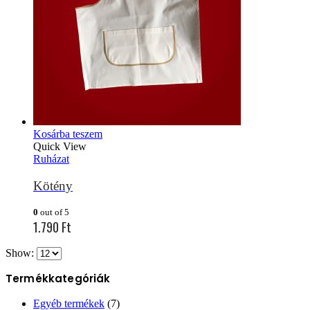
Kosárba teszem
Quick View
Ruházat
Kötény
0
out of 5
1.790
Ft
Show:
Termékkategóriák
Egyéb termékek
(7)