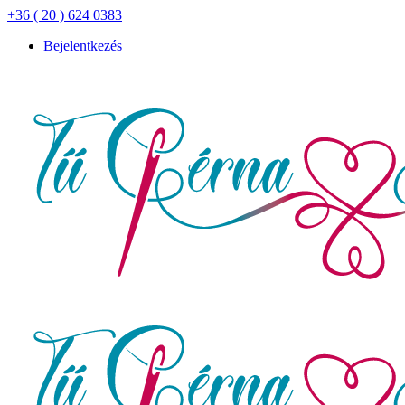
+36 ( 20 ) 624 0383
Bejelentkezés