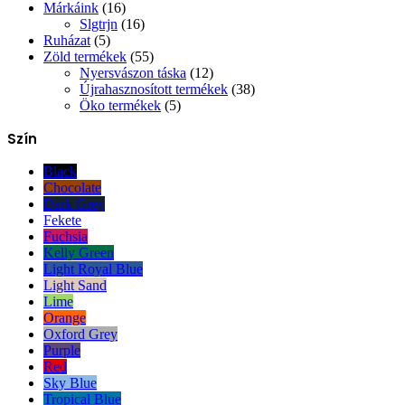
Márkáink
(16)
Slgtrjn
(16)
Ruházat
(5)
Zöld termékek
(55)
Nyersvászon táska
(12)
Újrahasznosított termékek
(38)
Öko termékek
(5)
Szín
Black
Chocolate
Dark Grey
Fekete
Fuchsia
Kelly Green
Light Royal Blue
Light Sand
Lime
Orange
Oxford Grey
Purple
Red
Sky Blue
Tropical Blue