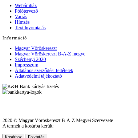
Webáruház
Pólótervező
Varrás
Hímzés
Textilnyomtatás
Információ
Magyar Vöröskereszt
Magyar Vöröskereszt B-A-Z megye
Széchenyi 2020
Impresszum
Általános szerződési feltételek
Adatvédelmi tájékoztató
2020 © Magyar Vöröskereszt B-A-Z Megyei Szervezete
A termék a kosárba került:
Kosárhoz
Folytatás