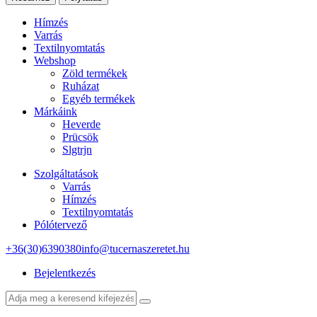
Hímzés
Varrás
Textilnyomtatás
Webshop
Zöld termékek
Ruházat
Egyéb termékek
Márkáink
Heverde
Prücsök
Slgtrjn
Szolgáltatások
Varrás
Hímzés
Textilnyomtatás
Pólótervező
+36(30)6390380
info@tucernaszeretet.hu
Bejelentkezés